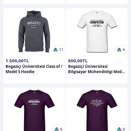
11
6
1.500,00TL
600,00TL
Bogaziçi Üniversitesi Class of /
Bogaziçi Üniversitesi
Model 5 Hoodie
Bilgisayar Mühendisligi Model
1 Kısa Kollu Bisiklet Yaka T-
Shirt
6
6