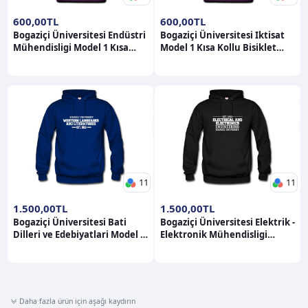
600,00TL
600,00TL
Bogaziçi Üniversitesi Endüstri
Bogaziçi Üniversitesi Iktisat
Mühendisligi Model 1 Kısa
Model 1 Kısa Kollu Bisiklet
Kollu Bisiklet Yaka T-Shirt
Yaka T-Shirt
11
11
1.500,00TL
1.500,00TL
Bogaziçi Üniversitesi Bati
Bogaziçi Üniversitesi Elektrik -
Dilleri ve Edebiyatlari Model 1
Elektronik Mühendisligi
Hoodie
Model 1 Hoodie
Daha fazla ürün için aşağı kaydırın