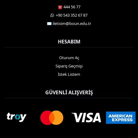
☎️ 444 56 77
️ +90 543 352 67 87
✉️ iletisim@boun.edu.tr
HESABIM
Oturum Aç
Sipariş Geçmişi
İstek Listem
GÜVENLI ALIŞVERIŞ