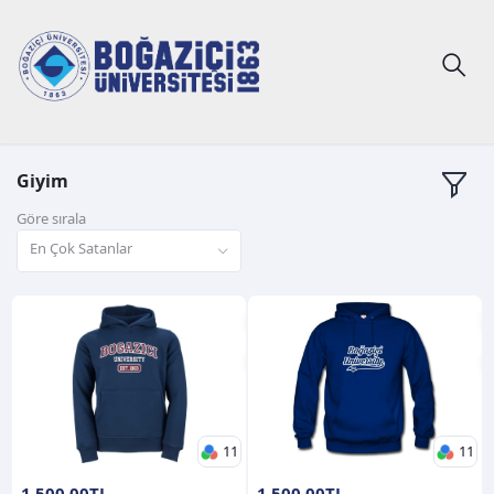
Giyim
Göre sırala
En Çok Satanlar
11
11
1.500,00TL
1.500,00TL