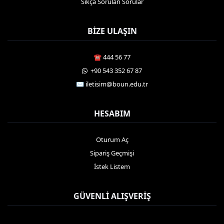
Sıkça Sorulan Sorular
BIZE ULAŞIN
☎️ 444 56 77
️ +90 543 352 67 87
✉️ iletisim@boun.edu.tr
HESABIM
Oturum Aç
Sipariş Geçmişi
İstek Listem
GÜVENLI ALIŞVERIŞ