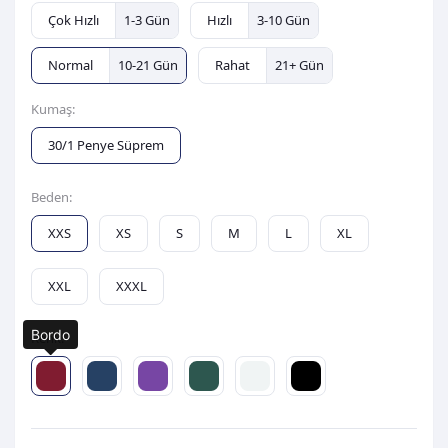
Çok Hızlı
1-3 Gün
Hızlı
3-10 Gün
Normal
10-21 Gün
Rahat
21+ Gün
Kumaş:
30/1 Penye Süprem
Beden:
XXS
XS
S
M
L
XL
XXL
XXXL
Bordo
Renk: