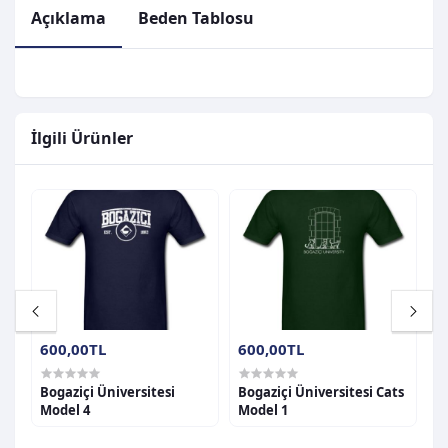
Açıklama
Beden Tablosu
İlgili Ürünler
600,00TL
600,00TL
6
Bogaziçi Üniversitesi
Bogaziçi Üniversitesi Cats
B
Model 4
Model 1
M